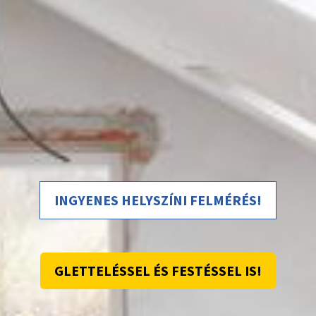
INGYENES HELYSZÍNI FELMÉRÉS!
GLETTELÉSSEL ÉS FESTÉSSEL IS!