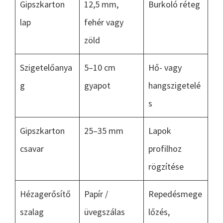
Gipszkarton
12,5 mm,
Burkoló réteg
lap
fehér vagy
zöld
Szigetelőanya
5–10 cm
Hő- vagy
g
gyapot
hangszigetelé
s
Gipszkarton
25–35 mm
Lapok
csavar
profilhoz
rögzítése
Hézagerősítő
Papír /
Repedésmege
szalag
üvegszálas
lőzés,