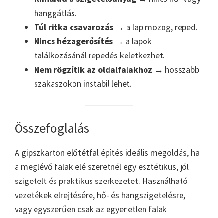
hanggátlás.
Túl ritka csavarozás
→ a lap mozog, reped.
Nincs hézagerősítés
→ a lapok
találkozásánál repedés keletkezhet.
Nem rögzítik az oldalfalakhoz
→ hosszabb
szakaszokon instabil lehet.
Összefoglalás
A gipszkarton előtétfal építés ideális megoldás, ha
a meglévő falak elé szeretnél egy esztétikus, jól
szigetelt és praktikus szerkezetet. Használható
vezetékek elrejtésére, hő- és hangszigetelésre,
vagy egyszerűen csak az egyenetlen falak