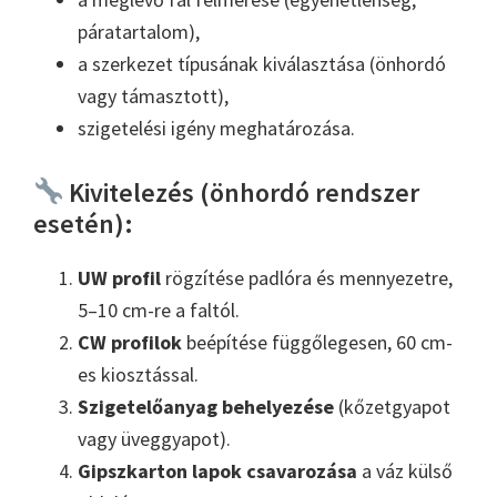
páratartalom),
a szerkezet típusának kiválasztása (önhordó
vagy támasztott),
szigetelési igény meghatározása.
Kivitelezés (önhordó rendszer
esetén):
UW profil
rögzítése padlóra és mennyezetre,
5–10 cm-re a faltól.
CW profilok
beépítése függőlegesen, 60 cm-
es kiosztással.
Szigetelőanyag behelyezése
(kőzetgyapot
vagy üveggyapot).
Gipszkarton lapok csavarozása
a váz külső