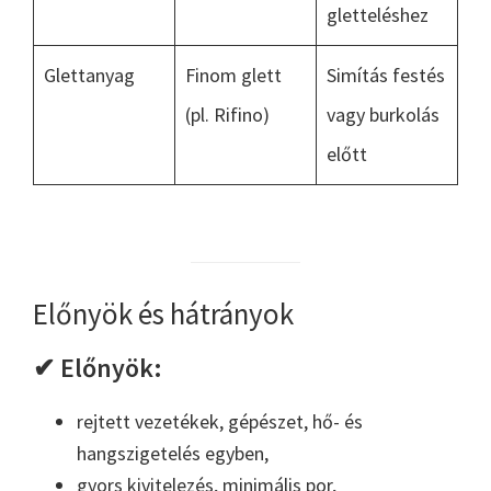
gletteléshez
Glettanyag
Finom glett
Simítás festés
(pl. Rifino)
vagy burkolás
előtt
Előnyök és hátrányok
✔ Előnyök:
rejtett vezetékek, gépészet, hő- és
hangszigetelés egyben,
gyors kivitelezés, minimális por,