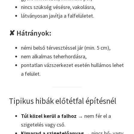
nincs szükség vésésre, vakolásra,
látványosan javítja a falfelületet.
✘ Hátrányok:
némi belső térvesztéssel jár (min. 5 cm),
nem alkalmas teherhordásra,
pontatlan vázszerkezet esetén hullámos lehet
a felület.
Tipikus hibák előtétfal építésnél
Túl közel kerül a falhoz
→ nem fér el a
szigetelés vagy cső.
Kimarad a szigetelőanyag
→ nincs hő- vagy