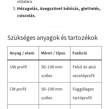
oldalára.
Hézagolás, üvegszövet hálózás, glettelés,
csiszolás.
Szükséges anyagok és tartozékok
Anyag / elem
Méret / típus
Funkció
UW profil
50–100 mm
Felső és alsó
széles
vezetőprofil
CW profil
50–100 mm
Függőleges
széles
tartóprofil