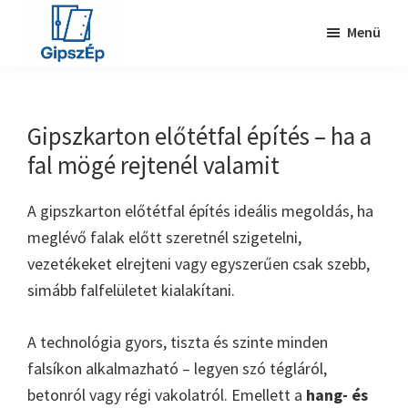
Skip
Ugrás
Menü
to
a
main
lábléchez
Gipszkartonozás
Gipszkartonozás
content
Gipszkarton előtétfal építés – ha a
fal mögé rejtenél valamit
A gipszkarton előtétfal építés ideális megoldás, ha
meglévő falak előtt szeretnél szigetelni,
vezetékeket elrejteni vagy egyszerűen csak szebb,
simább falfelületet kialakítani.
A technológia gyors, tiszta és szinte minden
falsíkon alkalmazható – legyen szó tégláról,
betonról vagy régi vakolatról. Emellett a
hang- és