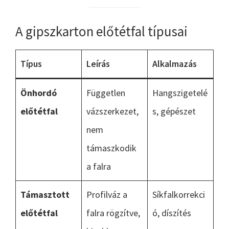
A gipszkarton előtétfal típusai
Típus
Leírás
Alkalmazás
Önhordó
Független
Hangszigetelé
előtétfal
vázszerkezet,
s, gépészet
nem
támaszkodik
a falra
Támasztott
Profilváz a
Síkfalkorrekci
előtétfal
falra rögzítve,
ó, díszítés