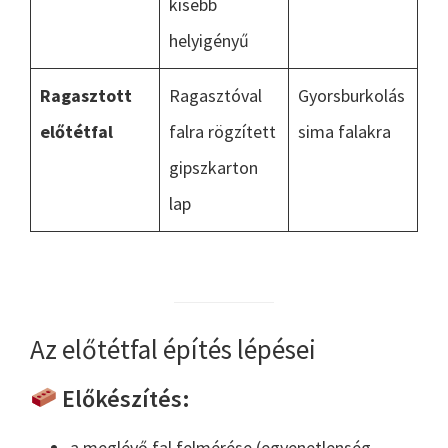
kisebb
helyigényű
Ragasztott
Ragasztóval
Gyorsburkolás
előtétfal
falra rögzített
sima falakra
gipszkarton
lap
Az előtétfal építés lépései
Előkészítés:
a meglévő fal felmérése (egyenetlenség,