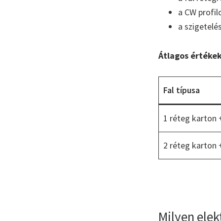
a CW profil
a szigetelé
Átlagos értékek
Fal típusa
1 réteg karton 
2 réteg karton 
Milyen elek