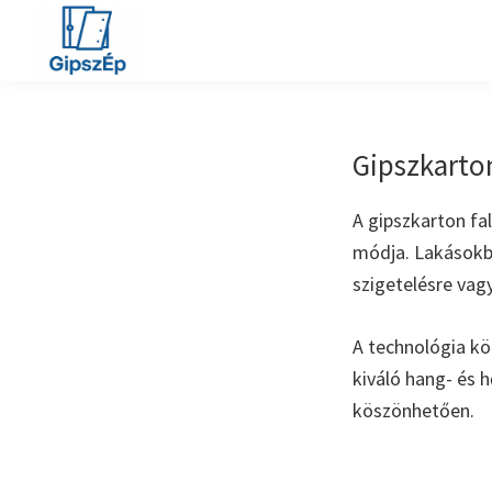
Ugrás
Skip
Ugrás
az
to
a
elsődleges
main
lábléchez
Gipszkartonozás
Gipszkartonozás
navigációhoz
content
Gipszkarton
A gipszkarton fa
módja. Lakásokba
szigetelésre vag
A technológia kö
kiváló hang- és h
köszönhetően.