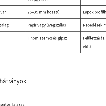
avar
25–35 mm hosszú
Lapok profil
zalag
Papír vagy üvegszálas
Repedések m
Finom szemcsés gipsz
Felületzárás,
előtt
 hátrányok
entes falazás,