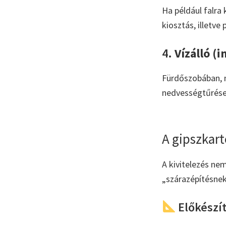
Ha például falra
kiosztás, illetve
4.
Vízálló (
Fürdőszobában, 
nedvességtűrése
A gipszkart
A kivitelezés nem
„szárazépítésnek”
Előkészí