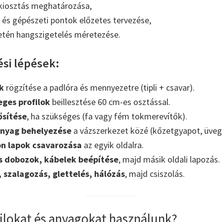
 kiosztás meghatározása,
és gépészeti pontok előzetes tervezése,
etén hangszigetelés méretezése.
ési lépések:
k
rögzítése a padlóra és mennyezetre (tipli + csavar).
ges profilok
beillesztése 60 cm-es osztással.
ősítése
, ha szükséges (fa vagy fém tokmerevítők).
anyag behelyezése
a vázszerkezet közé (kőzetgyapot, üveg
n lapok csavarozása
az egyik oldalra.
s dobozok, kábelek beépítése
, majd másik oldali lapozás.
 szalagozás, glettelés, hálózás
, majd csiszolás.
filokat és anyagokat használunk?