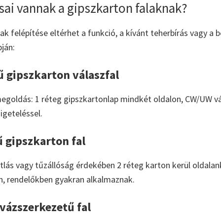
sai vannak a gipszkarton falaknak?
ak felépítése eltérhet a funkció, a kívánt teherbírás vagy a
pján:
 gipszkarton válaszfal
egoldás: 1 réteg gipszkartonlap mindkét oldalon, CW/UW váz
igeteléssel.
 gipszkarton fal
ás vagy tűzállóság érdekében 2 réteg karton kerül oldalank
n, rendelőkben gyakran alkalmaznak.
 vázszerkezetű fal