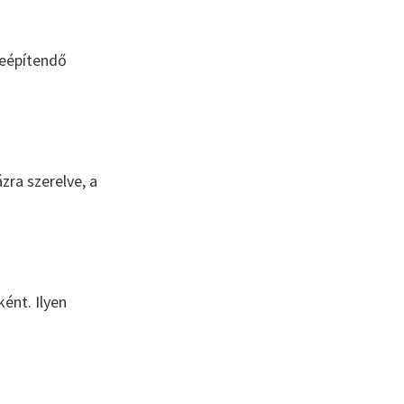
 beépítendő
ra szerelve, a
ént. Ilyen