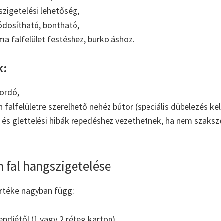
szigetelési lehetőség,
dosítható, bontható,
ma falfelület festéshez, burkoláshoz.
k:
ordó,
falfelületre szerelhető nehéz bútor (speciális dübelezés kell
 és glettelési hibák repedéshez vezethetnek, ha nem szaksz
 fal hangszigetelése
rtéke nagyban függ:
endjétől (1 vagy 2 réteg karton),