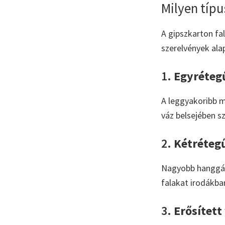
Milyen típu
A gipszkarton fal
szerelvények ala
1.
Egyrétegű
A leggyakoribb m
váz belsejében sz
2.
Kétrétegű
Nagyobb hanggátl
falakat irodákba
3.
Erősített