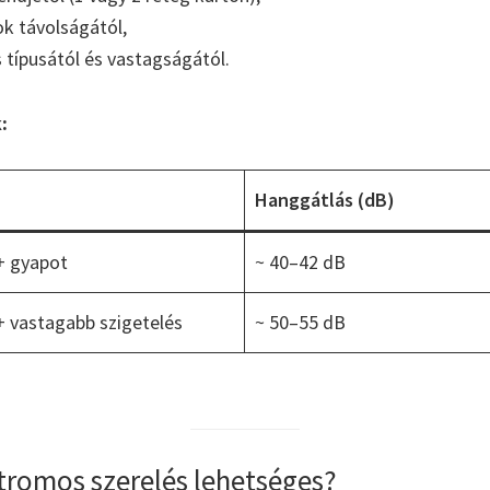
ok távolságától,
s típusától és vastagságától.
:
Hanggátlás (dB)
+ gyapot
~ 40–42 dB
+ vastagabb szigetelés
~ 50–55 dB
tromos szerelés lehetséges?