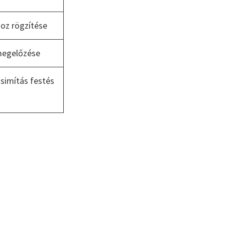
hoz rögzítése
egelőzése
 simítás festés