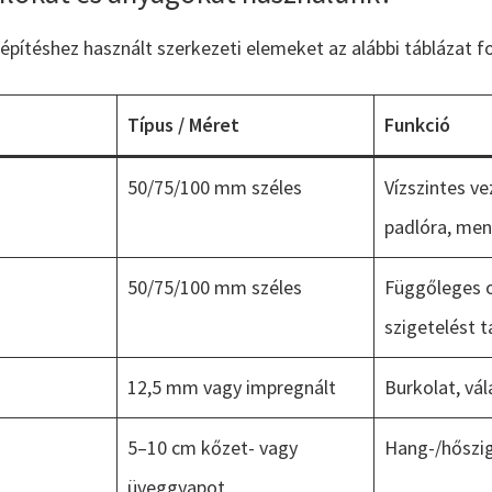
építéshez használt szerkezeti elemeket az alábbi táblázat fo
Típus / Méret
Funkció
50/75/100 mm széles
Vízszintes ve
padlóra, men
50/75/100 mm széles
Függőleges o
szigetelést t
12,5 mm vagy impregnált
Burkolat, vál
5–10 cm kőzet- vagy
Hang-/hőszig
üveggyapot