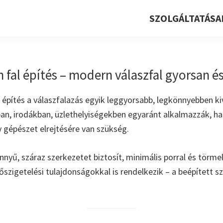
SZOLGÁLTATÁSA
 fal építés – modern válaszfal gyorsan és
l építés a válaszfalazás egyik leggyorsabb, legkönnyebben ki
n, irodákban, üzlethelyiségekben egyaránt alkalmazzák, ha 
y gépészet elrejtésére van szükség.
nnyű, száraz szerkezetet biztosít, minimális porral és törm
őszigetelési tulajdonságokkal is rendelkezik – a beépített s