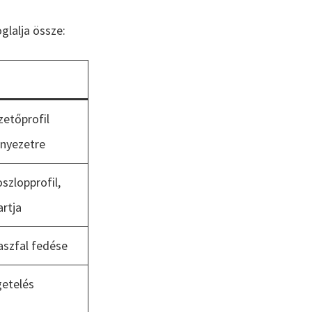
glalja össze:
zetőprofil
nyezetre
szlopprofil,
artja
aszfal fedése
etelés