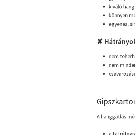
kiváló hang
könnyen mó
egyenes, si
✘ Hátrányo
nem teherh
nem minden 
csavarozási
Gipszkarton
A hanggátlás mé
a fal rétegr