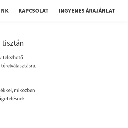
INK
KAPCSOLAT
INGYENES ÁRAJÁNLAT
 tisztán
vitelezhető
térelválasztásra,
elékkel, miközben
zigetelésnek