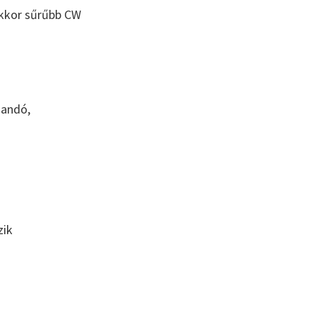
 akkor sűrűbb CW
zandó,
zik