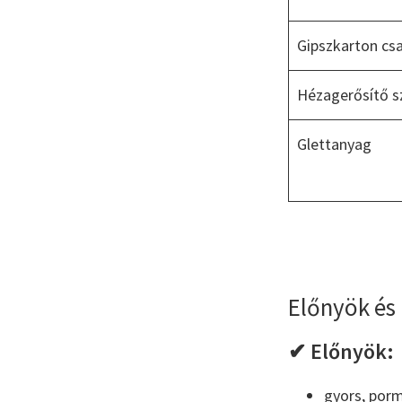
Gipszkarton cs
Hézagerősítő s
Glettanyag
Előnyök és
✔ Előnyök:
gyors, porm