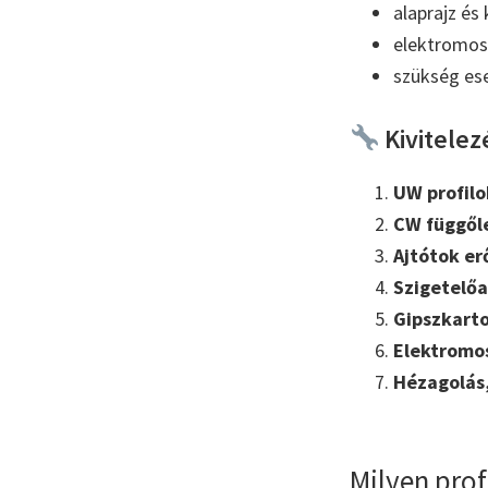
alaprajz és
elektromos 
szükség es
Kivitelez
UW profilo
CW függőle
Ajtótok er
Szigetelő
Gipszkarto
Elektromo
Hézagolás,
Milyen pro