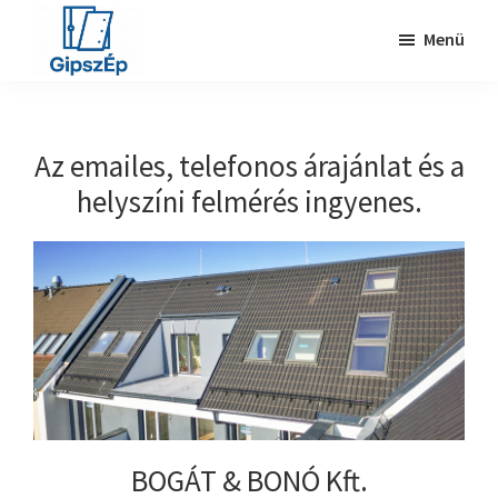
Skip
Ugrás
Menü
to
a
main
lábléchez
Gipszkartonozás
Gipszkartonozás
content
Az emailes, telefonos árajánlat és a
helyszíni felmérés ingyenes.
BOGÁT & BONÓ Kft.