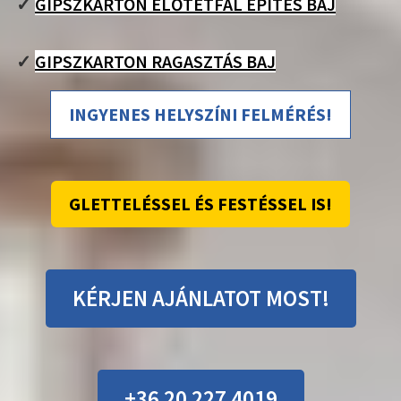
✓
GIPSZKARTON ELŐTÉTFAL ÉPÍTÉS BAJ
✓
GIPSZKARTON RAGASZTÁS BAJ
INGYENES HELYSZÍNI FELMÉRÉS!
GLETTELÉSSEL ÉS FESTÉSSEL IS!
KÉRJEN AJÁNLATOT MOST!
+36 20 227 4019