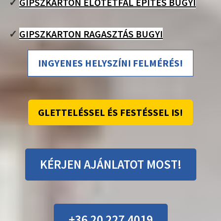
✓
GIPSZKARTON ELŐTÉTFAL ÉPÍTÉS BUGYI
✓
GIPSZKARTON RAGASZTÁS BUGYI
INGYENES HELYSZÍNI FELMÉRÉS!
GLETTELÉSSEL ÉS FESTÉSSEL IS!
KÉRJEN AJÁNLATOT MOST!
+36 20 227 4019