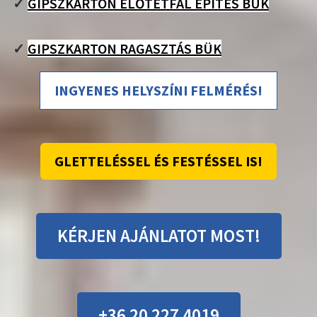
✓
GIPSZKARTON ELŐTÉTFAL ÉPÍTÉS BÜK
✓
GIPSZKARTON RAGASZTÁS BÜK
INGYENES HELYSZÍNI FELMÉRÉS!
GLETTELÉSSEL ÉS FESTÉSSEL IS!
KÉRJEN AJÁNLATOT MOST!
+36 20 227 4019