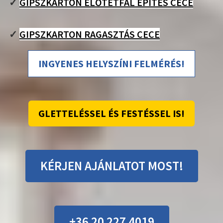
✓
GIPSZKARTON ELŐTÉTFAL ÉPÍTÉS CECE
✓
GIPSZKARTON RAGASZTÁS CECE
INGYENES HELYSZÍNI FELMÉRÉS!
GLETTELÉSSEL ÉS FESTÉSSEL IS!
KÉRJEN AJÁNLATOT MOST!
+36 20 227 4019