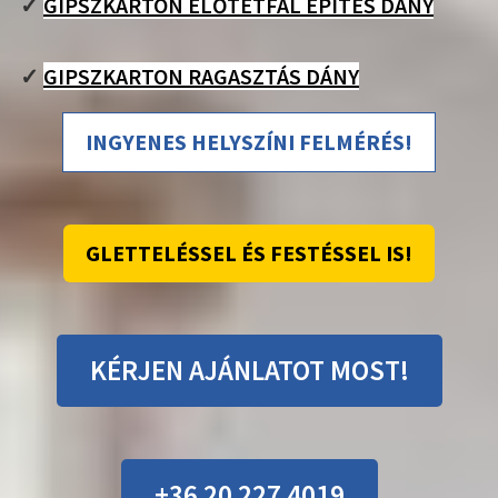
✓
GIPSZKARTON ELŐTÉTFAL ÉPÍTÉS DÁNY
✓
GIPSZKARTON RAGASZTÁS DÁNY
INGYENES HELYSZÍNI FELMÉRÉS!
GLETTELÉSSEL ÉS FESTÉSSEL IS!
KÉRJEN AJÁNLATOT MOST!
+36 20 227 4019