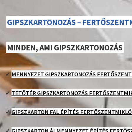
GIPSZKARTONOZÁS – FERTŐSZENT
MINDEN, AMI GIPSZKARTONOZÁS
✓
MENNYEZET GIPSZKARTONOZÁS FERTŐSZENT
✓
TETŐTÉR GIPSZKARTONOZÁS FERTŐSZENTMI
✓
GIPSZKARTON FAL ÉPÍTÉS FERTŐSZENTMIKLÓ
✓
GIPSZKARTON ÁLMENNYEZET ÉPÍTÉS FERTŐS