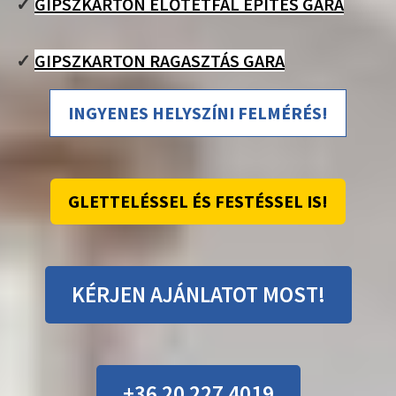
✓
GIPSZKARTON ELŐTÉTFAL ÉPÍTÉS GARA
✓
GIPSZKARTON RAGASZTÁS GARA
INGYENES HELYSZÍNI FELMÉRÉS!
GLETTELÉSSEL ÉS FESTÉSSEL IS!
KÉRJEN AJÁNLATOT MOST!
+36 20 227 4019