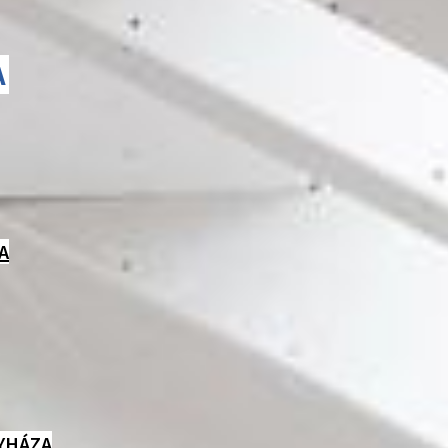
A
A
YHÁZA