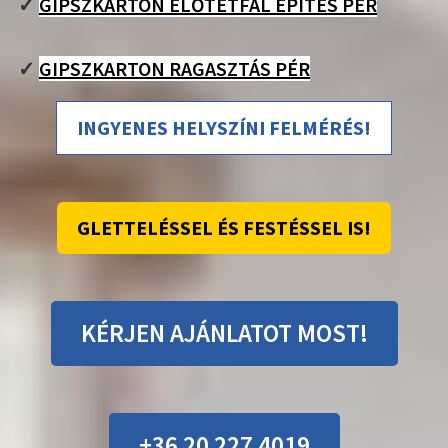
✓
GIPSZKARTON ELŐTÉTFAL ÉPÍTÉS PÉR
✓
GIPSZKARTON RAGASZTÁS PÉR
INGYENES HELYSZÍNI FELMÉRÉS!
GLETTELÉSSEL ÉS FESTÉSSEL IS!
KÉRJEN AJÁNLATOT MOST!
+36 20 227 4019