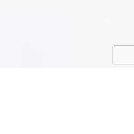
Mennyezet gipszkartonozás