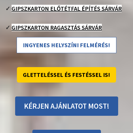
✓
GIPSZKARTON ELŐTÉTFAL ÉPÍTÉS SÁRVÁR
✓
GIPSZKARTON RAGASZTÁS SÁRVÁR
INGYENES HELYSZÍNI FELMÉRÉS!
GLETTELÉSSEL ÉS FESTÉSSEL IS!
KÉRJEN AJÁNLATOT MOST!