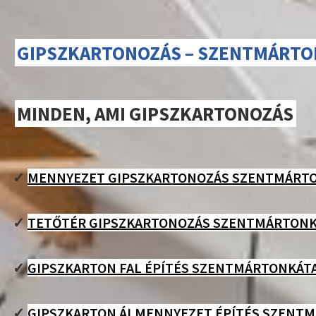
GIPSZKARTONOZÁS – SZENTMÁRTO
MINDEN, AMI GIPSZKARTONOZÁS
✓
MENNYEZET GIPSZKARTONOZÁS SZENTMÁRT
✓
TETŐTÉR GIPSZKARTONOZÁS SZENTMÁRTONK
✓
GIPSZKARTON FAL ÉPÍTÉS SZENTMÁRTONKÁT
✓
GIPSZKARTON ÁLMENNYEZET ÉPÍTÉS SZENT