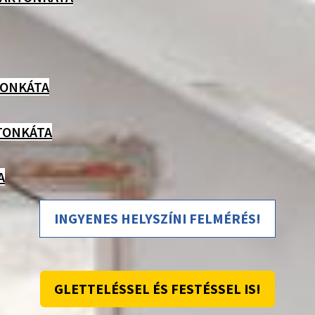
TONKÁTA
TONKÁTA
A
INGYENES HELYSZÍNI FELMÉRÉS!
GLETTELÉSSEL ÉS FESTÉSSEL IS!