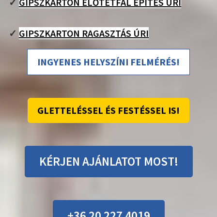
✓
GIPSZKARTON ELŐTÉTFAL ÉPÍTÉS ÚRI
✓
GIPSZKARTON RAGASZTÁS ÚRI
INGYENES HELYSZÍNI FELMÉRÉS!
GLETTELÉSSEL ÉS FESTÉSSEL IS!
KÉRJEN AJÁNLATOT MOST!
+36 20 227 4019