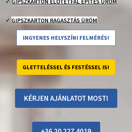
✓
GIPSZKARTON ELŐTÉTFAL ÉPÍTÉS ÜRÖM
✓
GIPSZKARTON RAGASZTÁS ÜRÖM
INGYENES HELYSZÍNI FELMÉRÉS!
GLETTELÉSSEL ÉS FESTÉSSEL IS!
KÉRJEN AJÁNLATOT MOST!
+36 20 227 4019