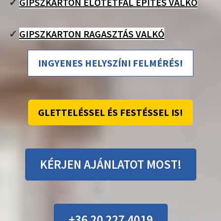
✓
GIPSZKARTON ELŐTÉTFAL ÉPÍTÉS VALKÓ
✓
GIPSZKARTON RAGASZTÁS VALKÓ
INGYENES HELYSZÍNI FELMÉRÉS!
GLETTELÉSSEL ÉS FESTÉSSEL IS!
KÉRJEN AJÁNLATOT MOST!
+36 20 227 4019